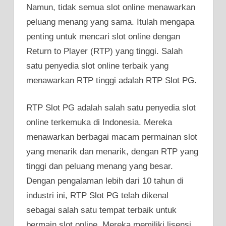
Namun, tidak semua slot online menawarkan
peluang menang yang sama. Itulah mengapa
penting untuk mencari slot online dengan
Return to Player (RTP) yang tinggi. Salah
satu penyedia slot online terbaik yang
menawarkan RTP tinggi adalah RTP Slot PG.
RTP Slot PG adalah salah satu penyedia slot
online terkemuka di Indonesia. Mereka
menawarkan berbagai macam permainan slot
yang menarik dan menarik, dengan RTP yang
tinggi dan peluang menang yang besar.
Dengan pengalaman lebih dari 10 tahun di
industri ini, RTP Slot PG telah dikenal
sebagai salah satu tempat terbaik untuk
bermain slot online. Mereka memiliki lisensi