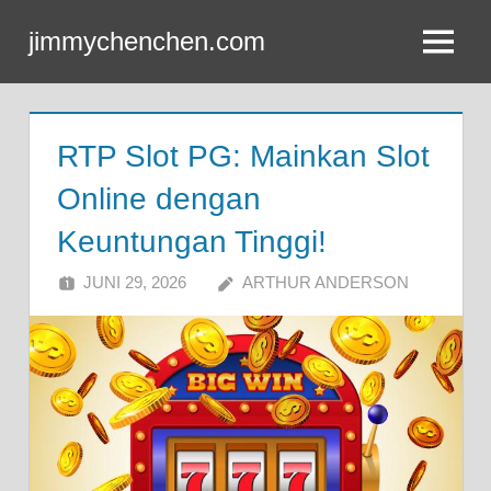
Skip
jimmychenchen.com
to
Menu
content
RTP Slot PG: Mainkan Slot
Online dengan
Keuntungan Tinggi!
JUNI 29, 2026
ARTHUR ANDERSON