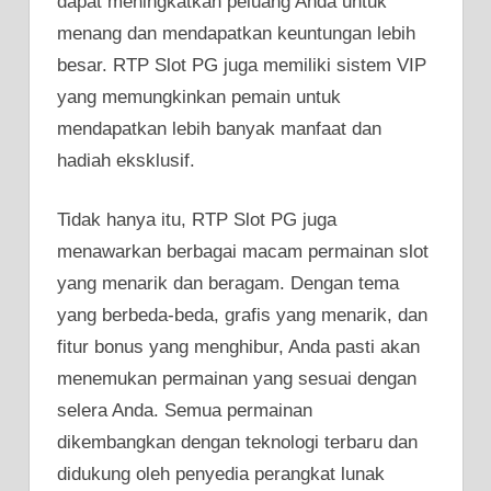
dapat meningkatkan peluang Anda untuk
menang dan mendapatkan keuntungan lebih
besar. RTP Slot PG juga memiliki sistem VIP
yang memungkinkan pemain untuk
mendapatkan lebih banyak manfaat dan
hadiah eksklusif.
Tidak hanya itu, RTP Slot PG juga
menawarkan berbagai macam permainan slot
yang menarik dan beragam. Dengan tema
yang berbeda-beda, grafis yang menarik, dan
fitur bonus yang menghibur, Anda pasti akan
menemukan permainan yang sesuai dengan
selera Anda. Semua permainan
dikembangkan dengan teknologi terbaru dan
didukung oleh penyedia perangkat lunak