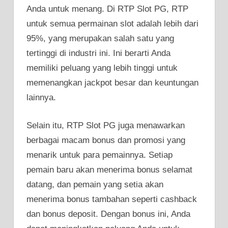
Anda untuk menang. Di RTP Slot PG, RTP
untuk semua permainan slot adalah lebih dari
95%, yang merupakan salah satu yang
tertinggi di industri ini. Ini berarti Anda
memiliki peluang yang lebih tinggi untuk
memenangkan jackpot besar dan keuntungan
lainnya.
Selain itu, RTP Slot PG juga menawarkan
berbagai macam bonus dan promosi yang
menarik untuk para pemainnya. Setiap
pemain baru akan menerima bonus selamat
datang, dan pemain yang setia akan
menerima bonus tambahan seperti cashback
dan bonus deposit. Dengan bonus ini, Anda