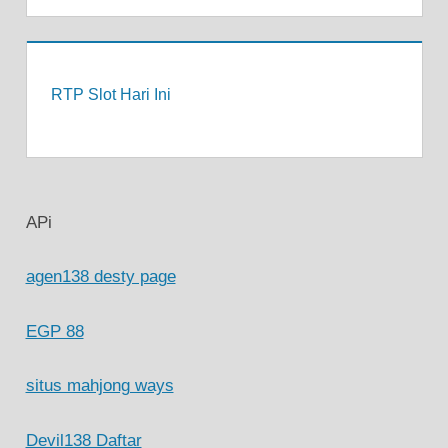
RTP Slot Hari Ini
APi
agen138 desty page
EGP 88
situs mahjong ways
Devil138 Daftar