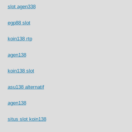
slot agen338
egp88 slot
koin138 rtp
agen138
koin138 slot
asu138 alternatif
agen138
situs slot koin138