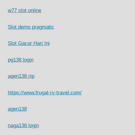
w77 slot online
Slot demo pragmatic
Slot Gacor Hari Ini
pg138 login
agen138 rtp
https://www.frugal-rv-travel.com/
agen138
naga138 login