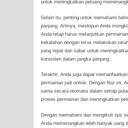
untuk meningkatkan peluang memenangk
Selain itu, penting untuk memahami ba
panjang. Artinya, meskipun Anda mungk
Anda tetap harus melanjutkan permainan
kekalahan dengan terus melakukan taruha
yang tepat dan sabar untuk meningkat
konsisten dalam jangka panjang.
Terakhir, Anda juga dapat memanfaatkan 
permainan judi online. Dengan fitur ini
sama secara otomatis dalam setiap put
proses permainan dan meningkatkan pel
Dengan memahami dan mengikuti tips ser
Anda memenangkan lebih banyak uang dal