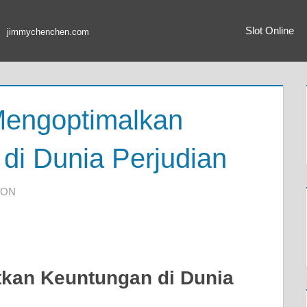
Slot Online
jimmychenchen.com
Mengoptimalkan
di Dunia Perjudian
SON
kan Keuntungan di Dunia