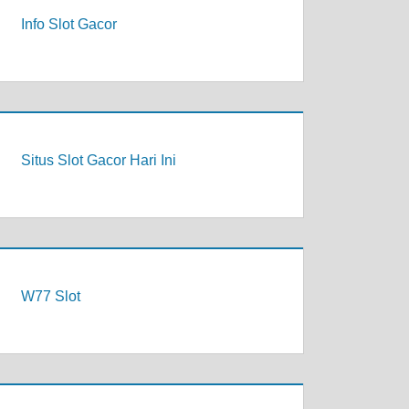
Info Slot Gacor
Situs Slot Gacor Hari Ini
W77 Slot