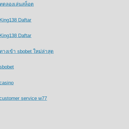
ทดลองเล่นสล็อต
King138 Daftar
King138 Daftar
ทางเข้า sbobet ใหม่ล่าสุด
sbobet
casino
customer service w77