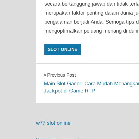
secara bertanggung jawab dan tidak terl
merupakan faktor penting dalam dunia jud
pengalaman berjudi Anda. Semoga tips d
mengoptimalkan peluang menang di dunia
SLOT ONLINE
Navigasi
Previous Post
Main Slot Gacor: Cara Mudah Menangka
pos
Jackpot di Game RTP
w77 slot online