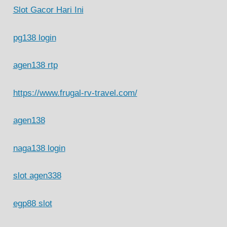
Slot Gacor Hari Ini
pg138 login
agen138 rtp
https://www.frugal-rv-travel.com/
agen138
naga138 login
slot agen338
egp88 slot