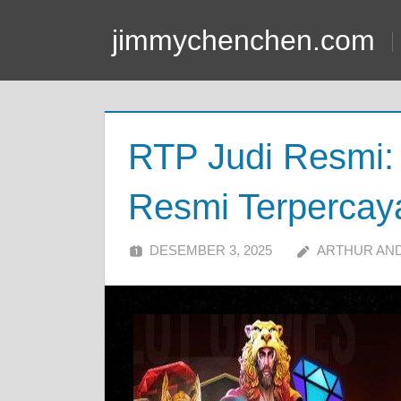
Skip
jimmychenchen.com
to
content
RTP Judi Resmi:
Resmi Terpercay
DESEMBER 3, 2025
ARTHUR AN