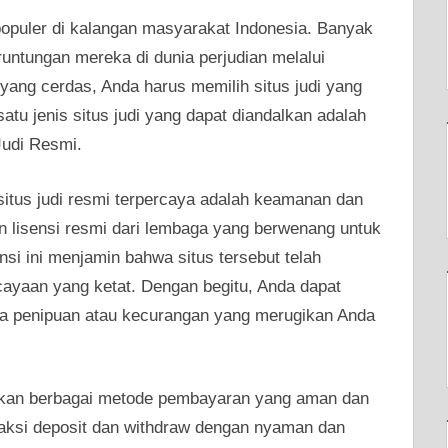
 populer di kalangan masyarakat Indonesia. Banyak
untungan mereka di dunia perjudian melalui
yang cerdas, Anda harus memilih situs judi yang
tu jenis situs judi yang dapat diandalkan adalah
Judi Resmi.
itus judi resmi terpercaya adalah keamanan dan
n lisensi resmi dari lembaga yang berwenang untuk
si ini menjamin bahwa situs tersebut telah
yaan yang ketat. Dengan begitu, Anda dapat
nya penipuan atau kecurangan yang merugikan Anda
warkan berbagai metode pembayaran yang aman dan
aksi deposit dan withdraw dengan nyaman dan