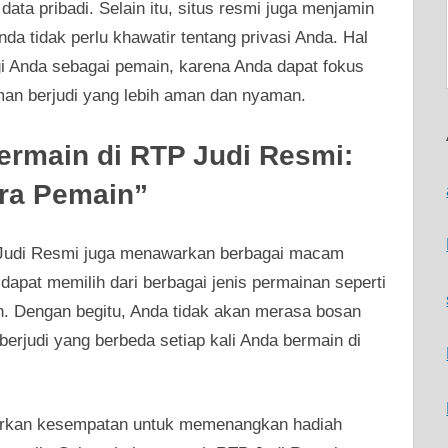
ta pribadi. Selain itu, situs resmi juga menjamin
da tidak perlu khawatir tentang privasi Anda. Hal
i Anda sebagai pemain, karena Anda dapat fokus
an berjudi yang lebih aman dan nyaman.
rmain di RTP Judi Resmi:
ara Pemain”
P Judi Resmi juga menawarkan berbagai macam
apat memilih dari berbagai jenis permainan seperti
lain. Dengan begitu, Anda tidak akan merasa bosan
erjudi yang berbeda setiap kali Anda bermain di
warkan kesempatan untuk memenangkan hadiah