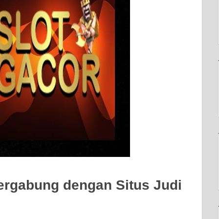
ergabung dengan Situs Judi