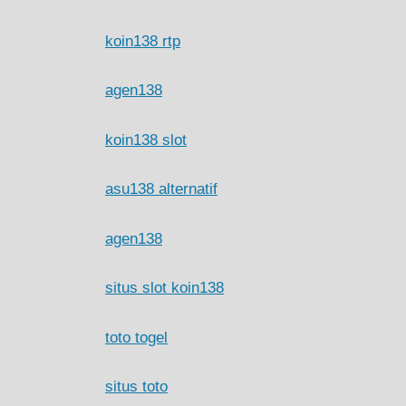
koin138 rtp
agen138
koin138 slot
asu138 alternatif
agen138
situs slot koin138
toto togel
situs toto