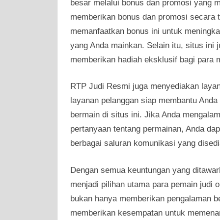
besar melalui bonus dan promosi yang m
memberikan bonus dan promosi secara t
memanfaatkan bonus ini untuk meningk
yang Anda mainkan. Selain itu, situs in
memberikan hadiah eksklusif bagi para m
RTP Judi Resmi juga menyediakan layan
layanan pelanggan siap membantu Anda 
bermain di situs ini. Jika Anda mengala
pertanyaan tentang permainan, Anda dap
berbagai saluran komunikasi yang disedia
Dengan semua keuntungan yang ditawarkan
menjadi pilihan utama para pemain judi o
bukan hanya memberikan pengalaman ber
memberikan kesempatan untuk memenang