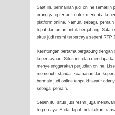
Saat ini, permainan judi online semakin
orang yang tertarik untuk mencoba keber
platform online. Namun, sebagai pemain 
tepat dan aman untuk bergabung. Salah sa
situs judi resmi terpercaya seperti RTP 
Keuntungan pertama bergabung dengan s
kepercayaan. Situs ini telah mendapatka
menyelenggarakan perjudian online. Lisen
memenuhi standar keamanan dan keperca
bermain judi online tanpa khawatir ada
sebagai pemain.
Selain itu, situs judi resmi juga mena
terpercaya. Anda dapat melakukan trans