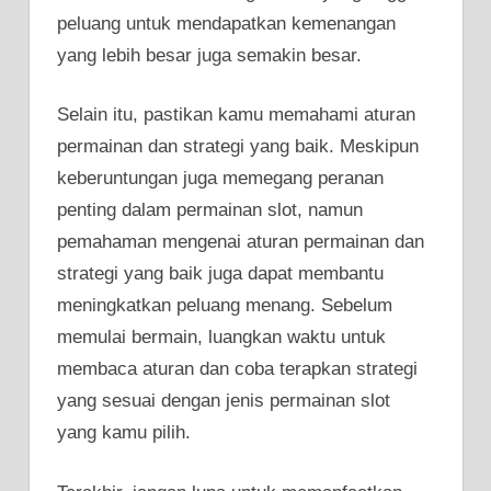
peluang untuk mendapatkan kemenangan
yang lebih besar juga semakin besar.
Selain itu, pastikan kamu memahami aturan
permainan dan strategi yang baik. Meskipun
keberuntungan juga memegang peranan
penting dalam permainan slot, namun
pemahaman mengenai aturan permainan dan
strategi yang baik juga dapat membantu
meningkatkan peluang menang. Sebelum
memulai bermain, luangkan waktu untuk
membaca aturan dan coba terapkan strategi
yang sesuai dengan jenis permainan slot
yang kamu pilih.