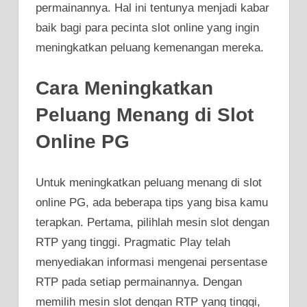
permainannya. Hal ini tentunya menjadi kabar
baik bagi para pecinta slot online yang ingin
meningkatkan peluang kemenangan mereka.
Cara Meningkatkan
Peluang Menang di Slot
Online PG
Untuk meningkatkan peluang menang di slot
online PG, ada beberapa tips yang bisa kamu
terapkan. Pertama, pilihlah mesin slot dengan
RTP yang tinggi. Pragmatic Play telah
menyediakan informasi mengenai persentase
RTP pada setiap permainannya. Dengan
memilih mesin slot dengan RTP yang tinggi,