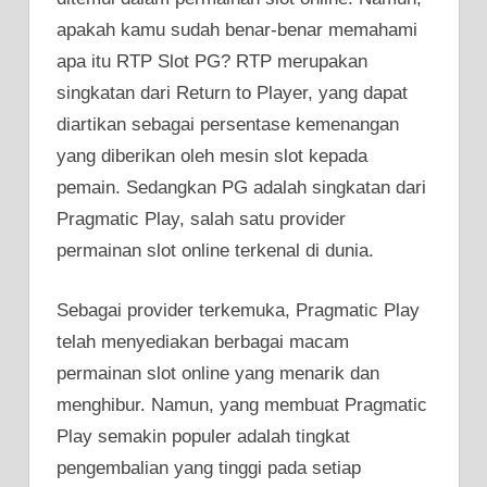
apakah kamu sudah benar-benar memahami
apa itu RTP Slot PG? RTP merupakan
singkatan dari Return to Player, yang dapat
diartikan sebagai persentase kemenangan
yang diberikan oleh mesin slot kepada
pemain. Sedangkan PG adalah singkatan dari
Pragmatic Play, salah satu provider
permainan slot online terkenal di dunia.
Sebagai provider terkemuka, Pragmatic Play
telah menyediakan berbagai macam
permainan slot online yang menarik dan
menghibur. Namun, yang membuat Pragmatic
Play semakin populer adalah tingkat
pengembalian yang tinggi pada setiap