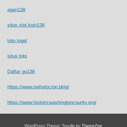
agen138
situs slot koin138
toto togel
situs toto
Daftar go138
https://www.swholocron.blog/
https://www.historicwashingtoncounty.org/
WordPress Theme: Treville by
ThemeZee
.