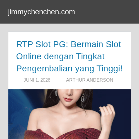
Skip
jimmychenchen.com
to
Menu
content
RTP Slot PG: Bermain Slot
Online dengan Tingkat
Pengembalian yang Tinggi!
JUNI 1, 2026
ARTHUR ANDERSON