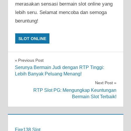
merasakan sensasi bermain slot online yang
lebih seru. Selamat mencoba dan semoga
beruntung!
SLOT ONLINE
Navigasi
Previous Post
Serunya Bermain Judi dengan RTP Tinggi:
pos
Lebih Banyak Peluang Menang!
Next Post
RTP Slot PG: Mengungkap Keuntungan
Bermain Slot Terbaik!
Fire138 Slot