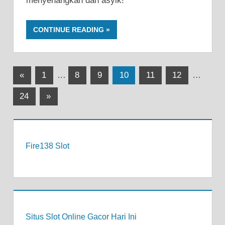
menyenangkan dan asyik!
CONTINUE READING
Paginasi
Previous
«
1
…
8
9
10
11
12
…
Posts
pos
Next
24
»
Posts
Fire138 Slot
Situs Slot Online Gacor Hari Ini