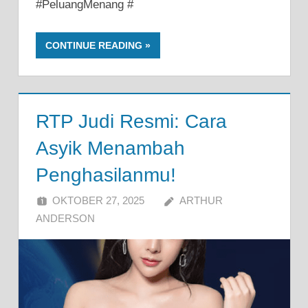
#PeluangMenang #
CONTINUE READING
RTP Judi Resmi: Cara
Asyik Menambah
Penghasilanmu!
OKTOBER 27, 2025
ARTHUR
ANDERSON