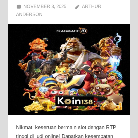
NOVEMBER 3, 2025
ARTHUR
ANDERSON
Nikmati keseruan bermain slot dengan RTP
tinggi di judi online! Dapatkan kesempatan