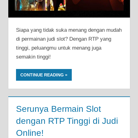
Siapa yang tidak suka menang dengan mudah
di permainan judi slot? Dengan RTP yang
tinggi, peluangmu untuk menang juga
semakin tinggi!
CONTINUE READING
Serunya Bermain Slot
dengan RTP Tinggi di Judi
Online!