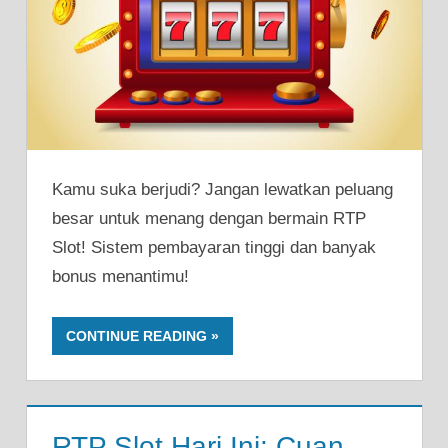
Kamu suka berjudi? Jangan lewatkan peluang
besar untuk menang dengan bermain RTP
Slot! Sistem pembayaran tinggi dan banyak
bonus menantimu!
CONTINUE READING
RTP Slot Hari Ini: Cuan