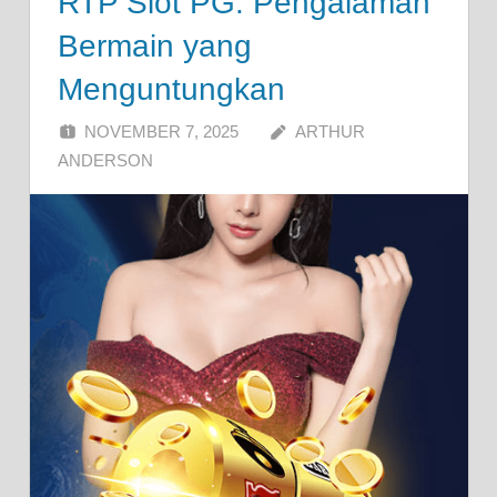
RTP Slot PG: Pengalaman
Bermain yang
Menguntungkan
NOVEMBER 7, 2025
ARTHUR
ANDERSON