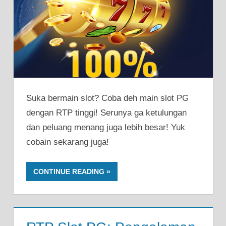
Suka bermain slot? Coba deh main slot PG
dengan RTP tinggi! Serunya ga ketulungan
dan peluang menang juga lebih besar! Yuk
cobain sekarang juga!
CONTINUE READING