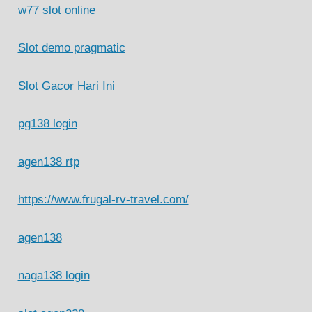
w77 slot online
Slot demo pragmatic
Slot Gacor Hari Ini
pg138 login
agen138 rtp
https://www.frugal-rv-travel.com/
agen138
naga138 login