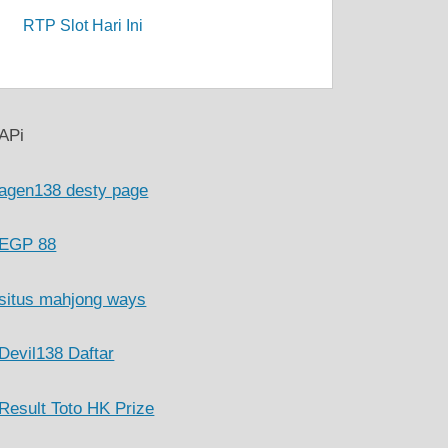
RTP Slot Hari Ini
APi
agen138 desty page
EGP 88
situs mahjong ways
Devil138 Daftar
Result Toto HK Prize