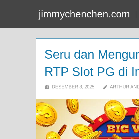
Skip
jimmychenchen.com
to
content
Seru dan Mengun
RTP Slot PG di I
DESEMBER 8, 2025
ARTHUR AN