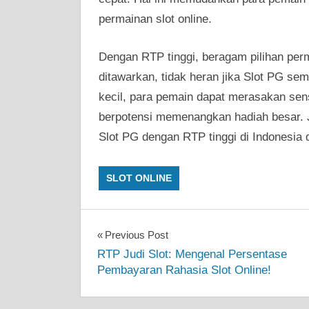
permainan slot online.
Dengan RTP tinggi, beragam pilihan per
ditawarkan, tidak heran jika Slot PG se
kecil, para pemain dapat merasakan sen
berpotensi memenangkan hadiah besar. J
Slot PG dengan RTP tinggi di Indonesia
SLOT ONLINE
Navigasi
Previous Post
RTP Judi Slot: Mengenal Persentase
pos
Pembayaran Rahasia Slot Online!