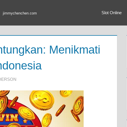
Slot Online
jimmychenchen.com
tungkan: Menikmati
ndonesia
DERSON