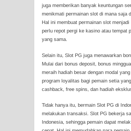
juga memberikan banyak keuntungan ser
menikmati permainan slot di mana saja 
Hal ini membuat permainan slot menjadi l
perlu repot pergi ke kasino atau tempat
yang sama.
Selain itu, Slot PG juga menawarkan bo
Mulai dari bonus deposit, bonus minggu
meraih hadiah besar dengan modal yang l
program loyalitas bagi pemain setia ya
cashback, free spins, dan hadiah eksklus
Tidak hanya itu, bermain Slot PG di In
melakukan transaksi. Slot PG bekerja s
Indonesia, sehingga pemain dapat mela
cepat. Hal ini memudahkan para pemain