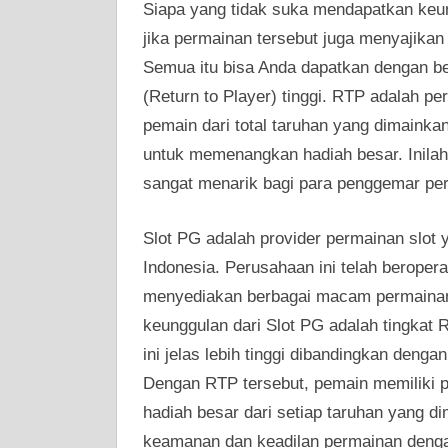
Siapa yang tidak suka mendapatkan keun
jika permainan tersebut juga menyajika
Semua itu bisa Anda dapatkan dengan b
(Return to Player) tinggi. RTP adalah 
pemain dari total taruhan yang dimainka
untuk memenangkan hadiah besar. Inila
sangat menarik bagi para penggemar perm
Slot PG adalah provider permainan slot 
Indonesia. Perusahaan ini telah beroper
menyediakan berbagai macam permainan 
keunggulan dari Slot PG adalah tingkat
ini jelas lebih tinggi dibandingkan denga
Dengan RTP tersebut, pemain memiliki p
hadiah besar dari setiap taruhan yang di
keamanan dan keadilan permainan den