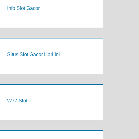
Info Slot Gacor
Situs Slot Gacor Hari Ini
W77 Slot